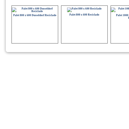
800 
Palet Plástico Higiénico 1200 x 800 -
Palet Plástico Ligero Encajable 12089T
Plasteel 120
Palet 800 x 600 Reciclado
Palet 800 x 600 Dusseldorf Reciclado
Palet 1000
Palet 1140 x 1140 Reciclado
Palet 1200 x 1200 Reciclado