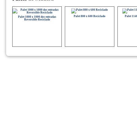
Palet 800 x 600 Reciclado
Palet 114
Palet 1000 x 1000 dos entradas
Reversible Reciclado
Palet 1100 x 1100 Reciclado
Palet 1000 x 1000 dos entradas
Reciclado