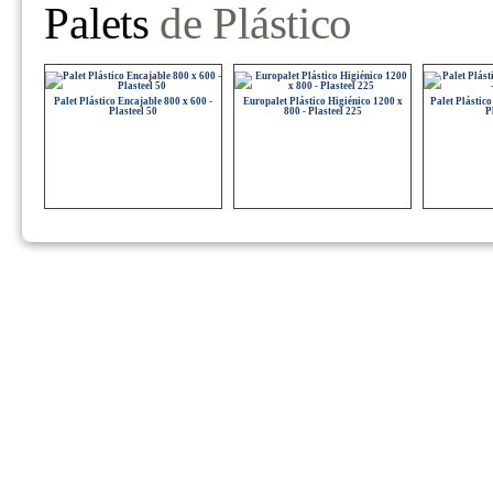
Palets
de Plástico
Palet Plástico Encajable 800 x 600 -
Europalet Plástico Higiénico 1200 x
Palet Plástico
Plasteel 50
800 - Plasteel 225
P
Palet Plástico Higiénico 1200 x 1000 -
Palet Plástico Ligero Encajable 12089T
Palet Plásti
Plasteel 210
P